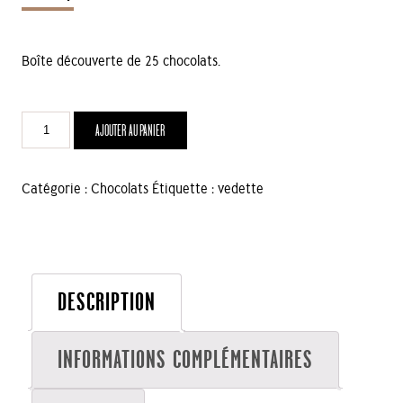
Boîte découverte de 25 chocolats.
quantité
AJOUTER AU PANIER
de
Boîte
de
Catégorie :
Chocolats
Étiquette :
vedette
25
chocolats
découverte
DESCRIPTION
INFORMATIONS COMPLÉMENTAIRES