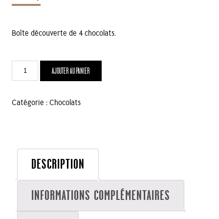
Boîte découverte de 4 chocolats.
quantité
AJOUTER AU PANIER
de
Boîte
de
Catégorie :
Chocolats
4
chocolats
découverte
DESCRIPTION
INFORMATIONS COMPLÉMENTAIRES