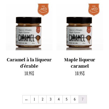
Caramel à la liqueur
Maple liqueur
d’érable
caramel
10.95
$
10.95
$
←
1
2
3
4
5
6
7