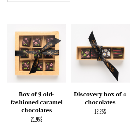
Box of 9 old-
Discovery box of 4
fashioned caramel
chocolates
chocolates
12.25
$
21.95
$