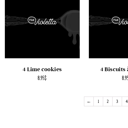
4 Lime cookies
4 Biscuits 
8.95
$
8.9
←
1
2
3
4