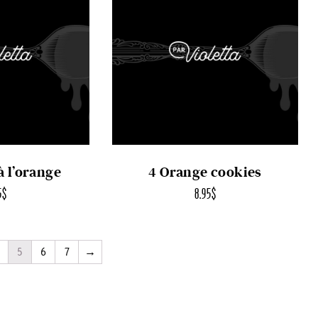
à l’orange
4 Orange cookies
5
$
8.95
$
5
6
7
→