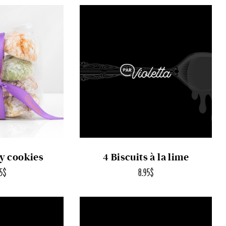
y cookies
4 Biscuits à la lime
95
$
8.95
$