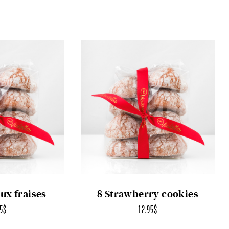
aux fraises
8 Strawberry cookies
95
$
12.95
$