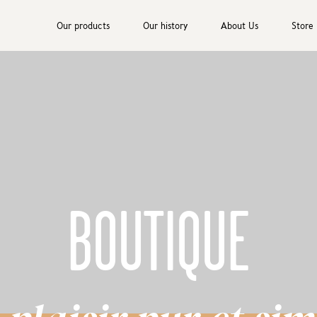
Our products
Our history
About Us
Store
BOUTIQUE