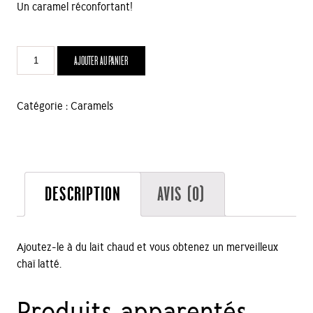
Un caramel réconfortant!
quantité
AJOUTER AU PANIER
de
Caramel
au
Catégorie :
Caramels
chaï
DESCRIPTION
AVIS (0)
Ajoutez-le à du lait chaud et vous obtenez un merveilleux
chaï latté.
Produits apparentés