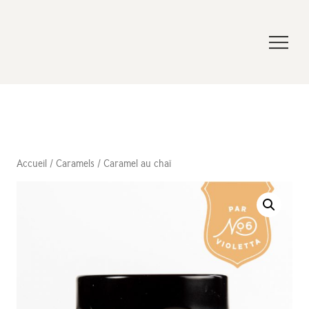
Accueil
/
Caramels
/ Caramel au chaï