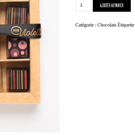
quantité
AJOUTER AU PANIER
de
Boîte
de
Catégorie :
Chocolats
Étiquette
16
chocolats
découverte