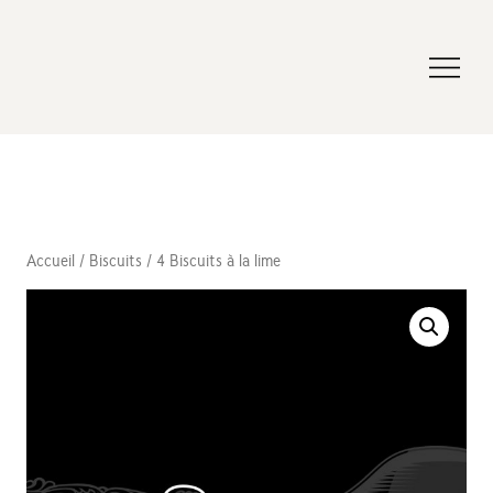
Accueil
/
Biscuits
/ 4 Biscuits à la lime