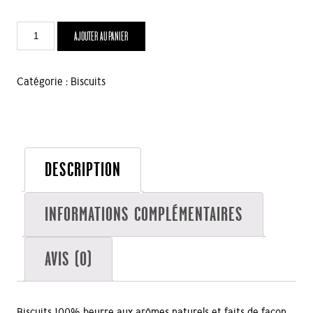
quantité
AJOUTER AU PANIER
de
4
Biscuits
Catégorie :
Biscuits
à
la
lime
DESCRIPTION
INFORMATIONS COMPLÉMENTAIRES
AVIS (0)
Biscuits 100% beurre aux arômes naturels et faits de façon