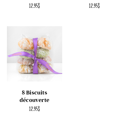
12.95
$
12.95
$
8 Biscuits
découverte
12.95
$