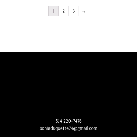
1
2
3
→
514 220-7476
soniaduquette74@gmail.com